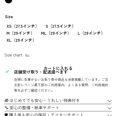
Fury
格
Red/Lithium
Size
Grey
Fade
XS（27.5インチ）
S（27.5インチ）
M（29インチ）
ML（29インチ）
L（29インチ）
XL（29インチ）
Size chart
カートに入れる
店舗受け取り・配送選べます
店頭に在庫がないお取り寄せ商品も多数掲載しています。ご注
文前にページ最下部のご利用案内、よくある質問、ご利用規約
等を必ずご確認ください。
🎁 はじめてでも安心・うれしい特典付き
🔧 安心の整備・納車サポート
🛡 購入後も安心の保証・アフターサポート