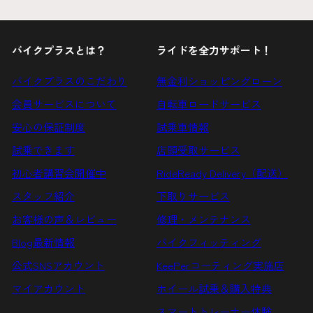
録
メ
す
ー
る
ル
バイクプラスとは？
ライドを全力サポート！
ア
ド
バイクプラスのこだわり
無金利ショッピングローン
レ
会員サービスについて
自転車ロードサービス
ス
安心の保証制度
試乗車情報
を
試乗できます
店頭受取サービス
入
初心者講習会開催中
RideReady Delivery（配送）
力
す
スタッフ紹介
下取りサービス
る
お客様の声＆レビュー
修理・メンテナンス
Blog最新情報
バイクフィッティング
公式SNSアカウント
KeePerコーティング実施店
マイアカウント
ホイール試乗＆購入特典
スマートトレーナー体験