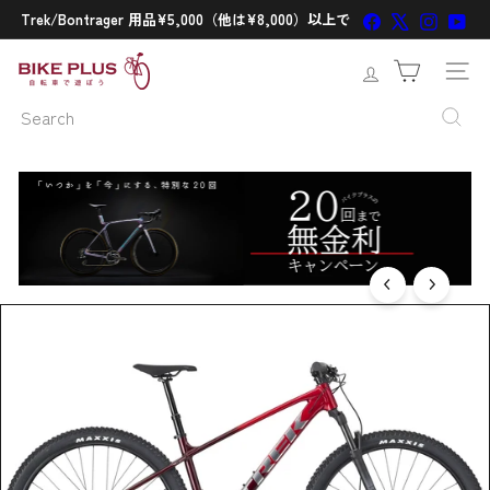
Skip
Facebook
X
Instagr
You
Trek/Bontrager 用品¥5,000（他は¥8,000）以上で
一
to
バイクの在庫処分セールがパワーアップ!!
送料無料
時
バ
停
content
サイト
止
イ
Search
ク
プ
ラ
ス